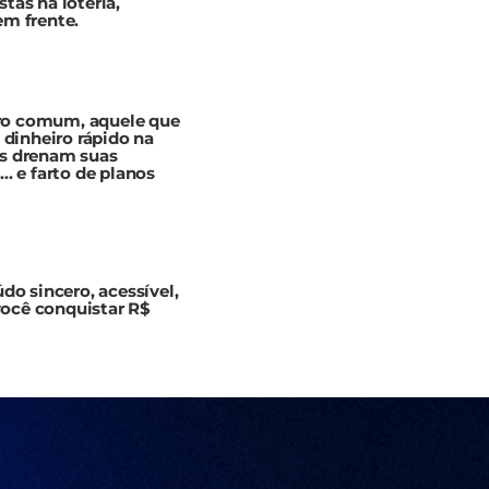
tas na loteria,
em frente.
eiro comum, aquele que
 dinheiro rápido na
as drenam suas
… e farto de planos
do sincero, acessível,
 você conquistar R$