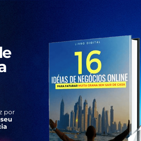
de
a
z por
r
seu
ia