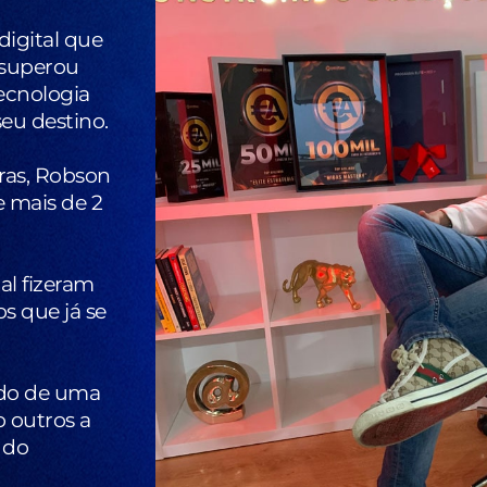
igital que
e superou
ecnologia
u destino.
ras, Robson
 mais de 2
al fizeram
s que já se
ndo de uma
o outros a
 do